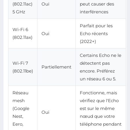
(802.11ac)
Oui
peut causer des
5 GHz
interférences
Parfait pour les
Wi-Fi 6
Oui
Echo récents
(802.11ax)
(2022+)
Certains Echo ne le
Wi-Fi 7
détectent pas
Partiellement
(802.11be)
encore. Préférez
un réseau 6 ou 5.
Réseau
Fonctionne, mais
mesh
vérifiez que l'Echo
(Google
est sur le même
Oui
Nest,
nœud que votre
Eero,
téléphone pendant