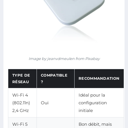
Image by jeanvdmeulen from Pixabay
TYPE DE
COMPATIBLE
RECOMMANDATION
RÉSEAU
?
Wi-Fi 4
Idéal pour la
(802.11n)
Oui
configuration
2,4 GHz
initiale
Wi-Fi 5
Bon débit, mais