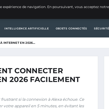
ACTUALITÉ TECH
APPLICATI
e expérience de navigation. En poursuivant, vous acceptez notre
APPLICATIONS MOBILES
CULTURE NUMÉRIQUE
DÉVELOPP
INTELLIGENCE ARTIFICIELLE
OBJETS CONNECTÉS
SÉCURIT
 INTERNET EN 2026…
NT CONNECTER
EN 2026 FACILEMENT
frustrant si la connexion à Alexa échoue. Ce
votre appareil en 5 minutes, en évitant les