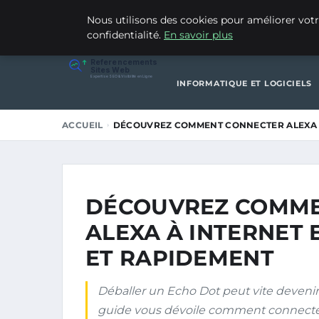
5 JUIN 2026
Nous utilisons des cookies pour améliorer votr
confidentialité.
En savoir plus
ACCUEIL
ACTUALITÉ TECH
Referencements
Sites Web
Expertise SEO & Visibilité en Ligne
INFORMATIQUE ET LOGICIELS
ACCUEIL
DÉCOUVREZ COMMENT CONNECTER ALEXA À
DÉCOUVREZ COMME
ALEXA À INTERNET 
ET RAPIDEMENT
Déballer un Echo Dot peut vite devenir 
guide vous dévoile comment connecter 